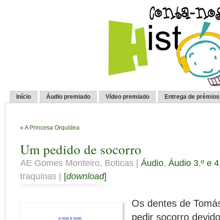
Início
Áudio premiado
Vídeo premiado
Entrega de prémios
«
A Princesa Orquídea
Um pedido de socorro
AE Gomes Monteiro, Boticas |
Áudio
,
Áudio 3.º e 4
traquinas |
[
download
]
Os dentes de Tomás
pedir socorro devido