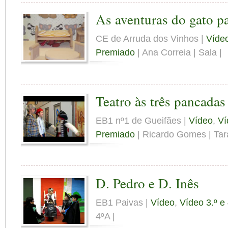
As aventuras do gato p
CE de Arruda dos Vinhos |
Víde
Premiado
| Ana Correia | Sala |
Teatro às três pancadas
EB1 nº1 de Gueifães |
Vídeo
,
Ví
Premiado
| Ricardo Gomes | Tar
D. Pedro e D. Inês
EB1 Paivas |
Vídeo
,
Vídeo 3.º e
4ºA |