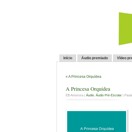
Início
Áudio premiado
Vídeo pr
«
A Princesa Orquídea
A Princesa Orquídea
EB Amorosa |
Áudio
,
Áudio Pré-Escolar
| Paul