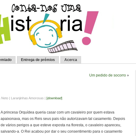
emiado
Entrega de prémios
Acerca
Um pedido de socorro
»
a Neto | Laranjinhas Amorosas |
[
download
]
A princesa Orquídea queria casar com um cavaleiro por quem estava
apaixonava, mas os Reis seus pais não autorizavam tal casamento. Depois
de vários perigos a que esteve exposta na floresta, o cavaleiro apareceu,
salvando-a. O Rei acabou por dar o seu consentimento para o casamento