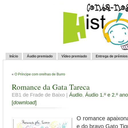
Início
Áudio premiado
Vídeo premiado
Entrega de prémios
«
O Príncipe com orelhas de Burro
Romance da Gata Tareca
EB1 de Frade de Baixo |
Áudio
,
Áudio 1.º e 2.º ano
[
download
]
O romance apaixona
e do bravo Gato Ti