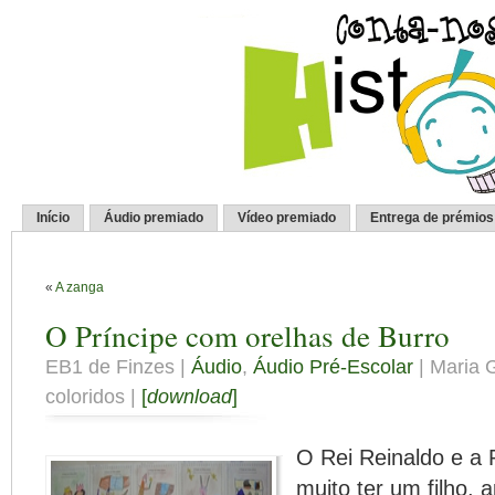
Início
Áudio premiado
Vídeo premiado
Entrega de prémios
«
A zanga
O Príncipe com orelhas de Burro
EB1 de Finzes |
Áudio
,
Áudio Pré-Escolar
| Maria 
coloridos |
[
download
]
O Rei Reinaldo e a
muito ter um filho,