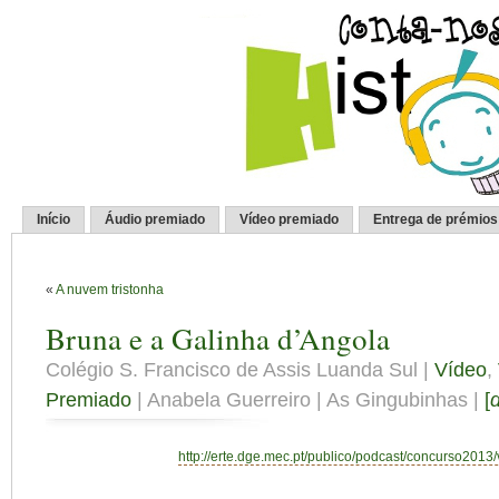
Início
Áudio premiado
Vídeo premiado
Entrega de prémios
«
A nuvem tristonha
Bruna e a Galinha d’Angola
Colégio S. Francisco de Assis Luanda Sul |
Vídeo
,
Premiado
| Anabela Guerreiro | As Gingubinhas |
[
http://erte.dge.mec.pt/publico/podcast/concurso2013/