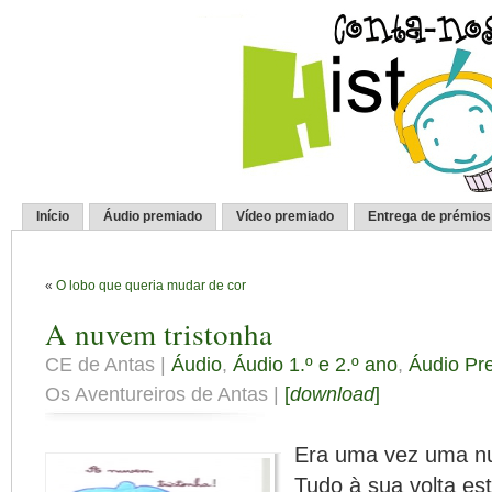
Início
Áudio premiado
Vídeo premiado
Entrega de prémios
«
O lobo que queria mudar de cor
A nuvem tristonha
CE de Antas |
Áudio
,
Áudio 1.º e 2.º ano
,
Áudio Pr
Os Aventureiros de Antas |
[
download
]
Era uma vez uma nu
Tudo à sua volta es