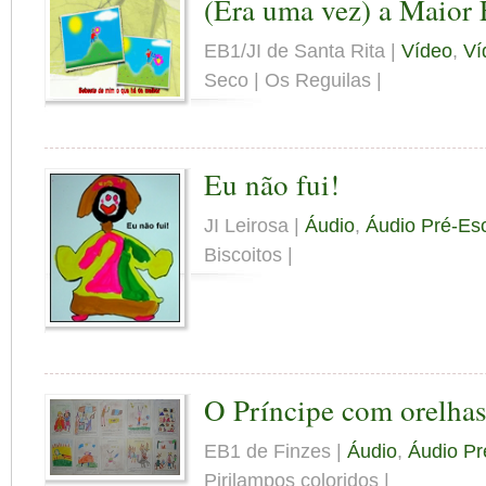
(Era uma vez) a Maior
EB1/JI de Santa Rita |
Vídeo
,
Ví
Seco | Os Reguilas |
Eu não fui!
JI Leirosa |
Áudio
,
Áudio Pré-Es
Biscoitos |
O Príncipe com orelhas
EB1 de Finzes |
Áudio
,
Áudio Pr
Pirilampos coloridos |