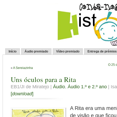
Início
Áudio premiado
Vídeo premiado
Entrega de prémios
O 25 d
«
A Sereiazinha
Uns óculos para a Rita
EB1/JI de Miratejo |
Áudio
,
Áudio 1.º e 2.º ano
| Is
[
download
]
A Rita era uma meni
de visão e que ficou 