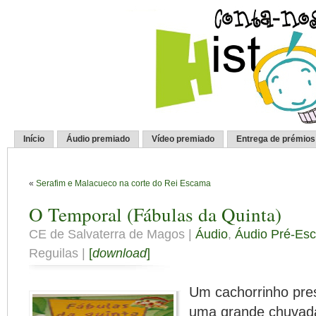
Início
Áudio premiado
Vídeo premiado
Entrega de prémios
«
Serafim e Malacueco na corte do Rei Escama
O Temporal (Fábulas da Quinta)
CE de Salvaterra de Magos |
Áudio
,
Áudio Pré-Esc
Reguilas |
[
download
]
Um cachorrinho pres
uma grande chuvada