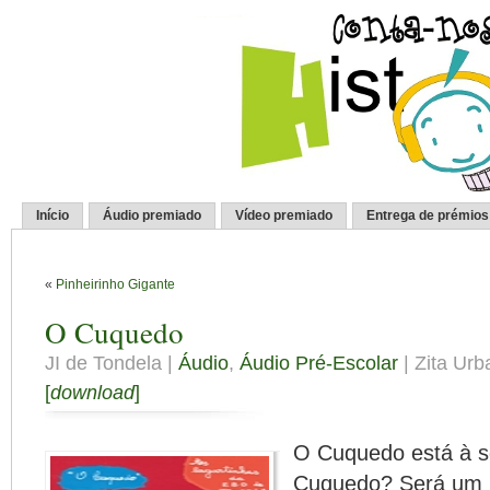
Início
Áudio premiado
Vídeo premiado
Entrega de prémios
«
Pinheirinho Gigante
O Cuquedo
JI de Tondela |
Áudio
,
Áudio Pré-Escolar
| Zita Urb
[
download
]
O Cuquedo está à s
Cuquedo? Será um 