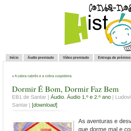
Início
Áudio premiado
Vídeo premiado
Entrega de prémios
«
A cabra cabrês e a cobra cuspideira
Dormir É Bom, Dormir Faz Bem
EB1 de Santar |
Áudio
,
Áudio 1.º e 2.º ano
| Ludovi
Santar |
[
download
]
As aventuras e desv
que dorme mal e co