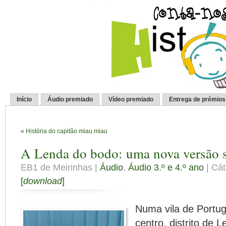
Início
Áudio premiado
Vídeo premiado
Entrega de prémios
«
História do capitão miau miau
A Lenda do bodo: uma nova versão 
EB1 de Meirinhas |
Áudio
,
Áudio 3.º e 4.º ano
| Cát
[
download
]
Numa vila de Portug
centro, distrito de L