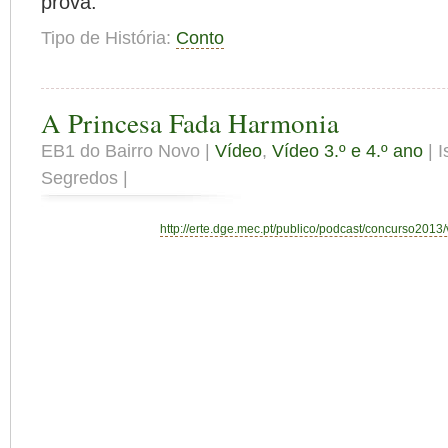
prova.
Tipo de História:
Conto
A Princesa Fada Harmonia
EB1 do Bairro Novo |
Vídeo
,
Vídeo 3.º e 4.º ano
| 
Segredos |
http://erte.dge.mec.pt/publico/podcast/concurso2013/