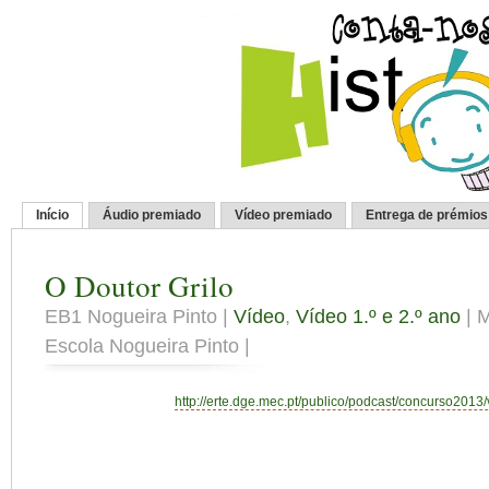
Início
Áudio premiado
Vídeo premiado
Entrega de prémios
O Doutor Grilo
EB1 Nogueira Pinto |
Vídeo
,
Vídeo 1.º e 2.º ano
| M
Escola Nogueira Pinto |
http://erte.dge.mec.pt/publico/podcast/concurso2013/