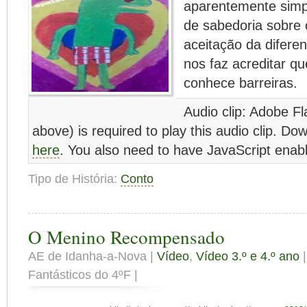
aparentemente simp
de sabedoria sobre 
aceitação da difere
nos faz acreditar q
conhece barreiras.
Audio clip: Adobe Fl
above) is required to play this audio clip. Do
here
. You also need to have JavaScript enabl
Tipo de História:
Conto
O Menino Recompensado
AE de Idanha-a-Nova |
Vídeo
,
Vídeo 3.º e 4.º ano
|
Fantásticos do 4ºF |