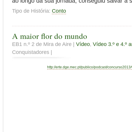
ao longo da sua jornada, conseguiu salvar a 
Tipo de História:
Conto
A maior flor do mundo
EB1 n.º 2 de Mira de Aire |
Vídeo
,
Vídeo 3.º e 4.º 
Conquistadores |
http://erte.dge.mec.pt/publico/podcast/concurso2013/