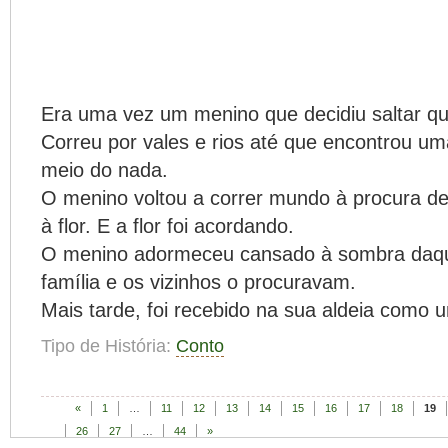
Era uma vez um menino que decidiu saltar qu
Correu por vales e rios até que encontrou um
meio do nada.
O menino voltou a correr mundo à procura de
à flor. E a flor foi acordando.
O menino adormeceu cansado à sombra daque
família e os vizinhos o procuravam.
Mais tarde, foi recebido na sua aldeia como u
Tipo de História:
Conto
«
1
…
11
12
13
14
15
16
17
18
19
26
27
…
44
»