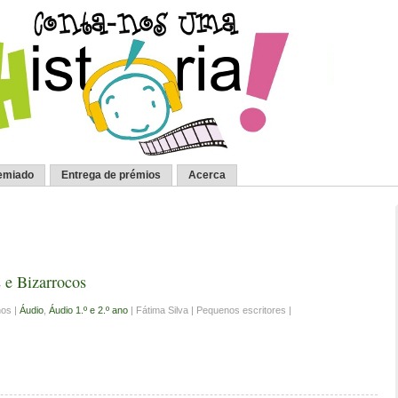
emiado
Entrega de prémios
Acerca
 e Bizarrocos
hos |
Áudio
,
Áudio 1.º e 2.º ano
| Fátima Silva | Pequenos escritores |