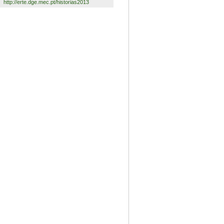
http://erte.dge.mec.pt/historias2013