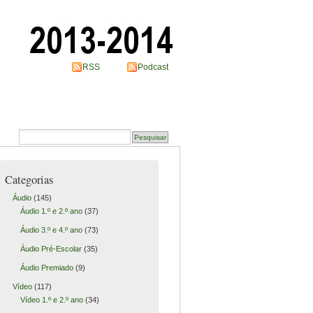
RSS
Podcast
Categorias
Áudio
(145)
Áudio 1.º e 2.º ano
(37)
Áudio 3.º e 4.º ano
(73)
Áudio Pré-Escolar
(35)
Áudio Premiado
(9)
Vídeo
(117)
Vídeo 1.º e 2.º ano
(34)