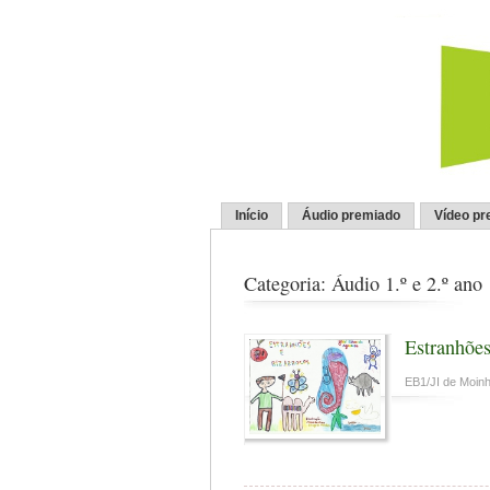
Início
Áudio premiado
Vídeo pr
Categoria: Áudio 1.º e 2.º ano
Estranhões
EB1/JI de Moin