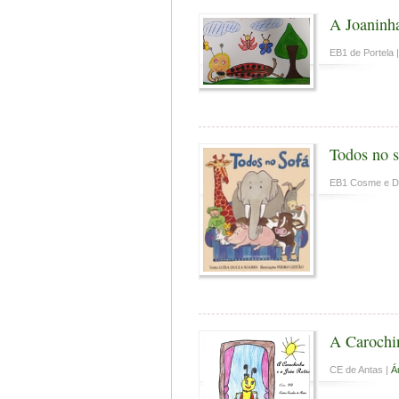
A Joaninh
EB1 de Portela 
Todos no s
EB1 Cosme e D
A Carochi
CE de Antas |
Á