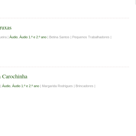
ruxas
ueira |
Áudio
,
Áudio 1.º e 2.º ano
| Betina Santos | Pequenos Trabalhadores |
a Carochinha
 |
Áudio
,
Áudio 1.º e 2.º ano
| Margarida Rodrigues | Brincadores |