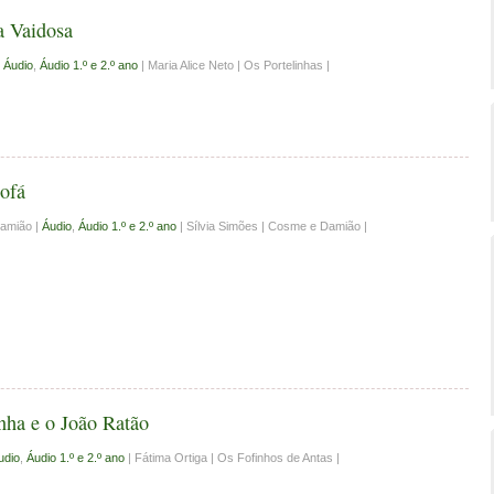
a Vaidosa
|
Áudio
,
Áudio 1.º e 2.º ano
| Maria Alice Neto | Os Portelinhas |
ofá
amião |
Áudio
,
Áudio 1.º e 2.º ano
| Sílvia Simões | Cosme e Damião |
nha e o João Ratão
udio
,
Áudio 1.º e 2.º ano
| Fátima Ortiga | Os Fofinhos de Antas |