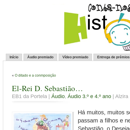
Início
Áudio premiado
Vídeo premiado
Entrega de prémios
«
O ditado e a conmposição
El-Rei D. Sebastião…
EB1 da Portela |
Áudio
,
Áudio 3.º e 4.º ano
| Alzir
Há muitos, muitos s
passam a filhos e ne
Sebastião, o Deseja